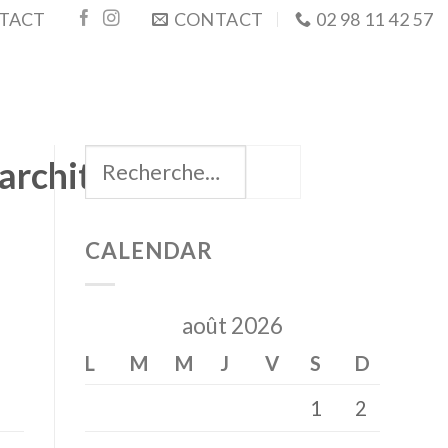
TACT
CONTACT
02 98 11 42 57
architecte
CALENDAR
août 2026
L
M
M
J
V
S
D
1
2