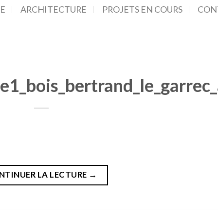
E
ARCHITECTURE
PROJETS EN COURS
CON
re1_bois_bertrand_le_garrec_
NTINUER LA LECTURE
→