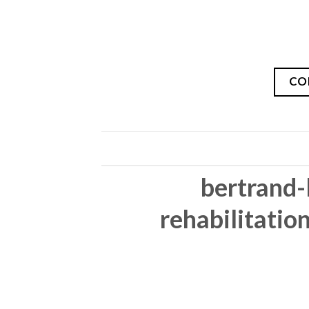
CO
bertrand-
rehabilitatio