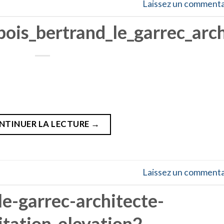
Laissez un commenta
bois_bertrand_le_garrec_arc
NTINUER LA LECTURE
→
Laissez un commenta
le-garrec-architecte-
itation-elevation2