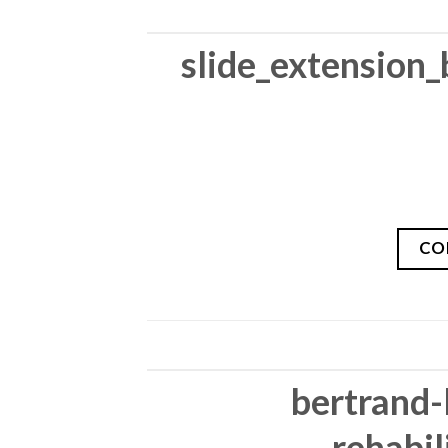
slide_extension_
CO
bertrand-
rehabil