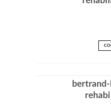
CO
bertrand-
rehabi