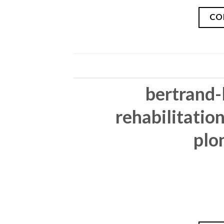
CO
bertrand-
rehabilitatio
plo