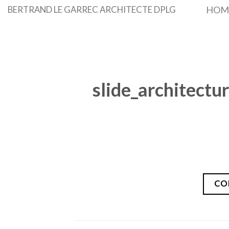
Skip
BERTRAND LE GARREC ARCHITECTE DPLG
HOM
to
content
slide_architectu
CO